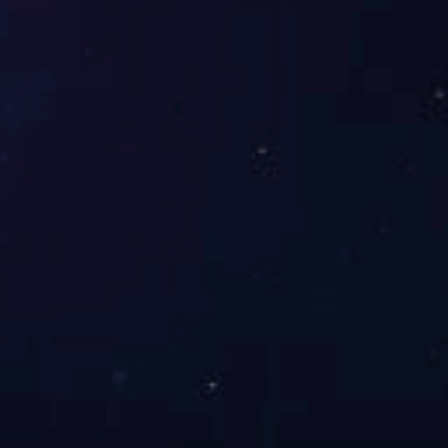
网站制作公司如何选择
上一篇文章
下一篇文章
他们成就了英铭
英铭为他们创造价值