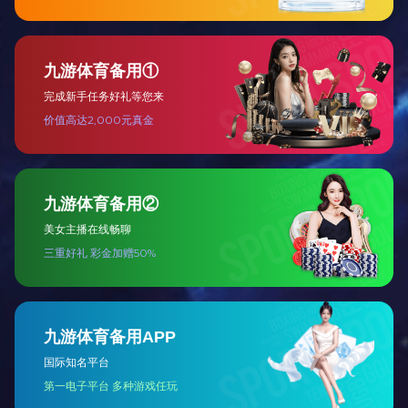
至关重要。这些公司通常拥有丰富的技术专长和经
验，能够满足您的软件开发需求，如YCMS网站系统
所提供的服务。
2、增城公司
网站制作
公司的团队配备是项目成功的
关键。一个由专业YCMS
网站开发
人员、YCMS
网站
设计
师和项目经理组成的强大团队，能够确保项目的
高质量交付。
3、沟通和协作对于增城公司
网站制作公司
来说非常
重要。选择一个能够与您保持紧密联系、及时回应需
求的公司，他们应能够理解您的目标，并提供相关建
议和解决方案。
4、增城的公司网站制作公司应具备清晰的质量控制
流程。通过了解他们的开发流程和质量保证措施，可