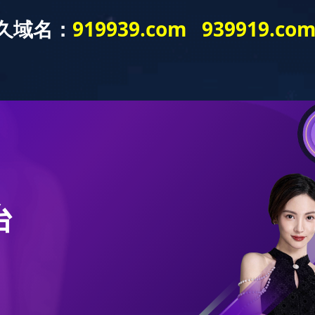
于九游平台
企业网站建设
商城网站建设
网站建设
建站资讯
技是一家集九游online(中国)网站建设,九游online(中国)网站制作,九游
,九游online(中国)做网站,九游online(中国)建网站,九游online
务互联网基础服务的专业互联网公司
游online(中国)网站开发
九游online(中国)做网站
九游online(中国)