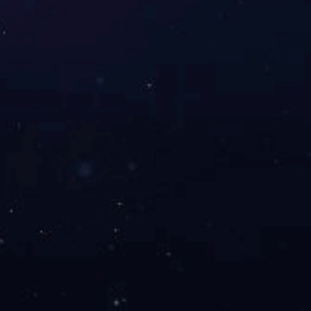
建设
网站建设案例
建站资讯
企业网站建设案例
九游online(中国)网站建
商城网站建设案例
九游online(中国)网站制
手机网站建设案例
九游online(中国)网站开
HTML5/响应式网站
九游online(中国)做网站
功能网站案例
九游online(中国)网站设
九游online(中国)建网站
九游online(中国)网站建
01449号
备案号：
粤ICP备09000282号
)网站制作
,
九游online(中国)做网站
,
九游online(中国)网站开发
,
网站建设
,
企业网站开发
,
做网