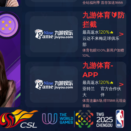
从化网站建设
935