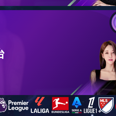
设
黄埔网站建设
番禺网站建设
南沙网站建设
增城网站建设
增城建设网站的要注意哪些问题哪？
11-10 09:39
发布者：admin
浏览次数：1