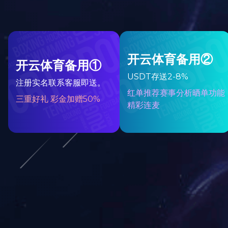
很多网站在设计上，一定要注意模板的样式，有一个
成网站的坚定使用者。
增城建设网站的
信息的更新
用好看的网站吸引用户，但不是每个用户都会吃这一
网站在更新后，并没有对用户进行提示，导致很多用
用户对网站的好奇心。
网站与用户的互动
个人觉得用户是重中之重，跟用户进行互动，让用户