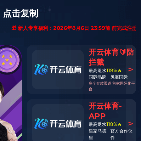
案例
建站资讯
联系方式
自研系统演示
online(中国)网站开发,九
(中国)网站建设,番禺网站建设服
网站设计
九游online(中国)建网站
九游online(中国)网站建设