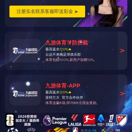
制作可没有想得那么简单，要是没有一定专业知识，你可能
要花很多时间才能够建设出来一个网站。那怎么自己做一个
网站？有具体步骤吗？其实九游online(中国)网站制作发展
到现在，门槛非常低自己想要做个网站，通过以下步骤就能
实现。
1、
九游online(中国)网站制作
前期准备
怎么自己做一个网站？当你真的想要建设一个网站，你
需要做好建站前期准备，也就是购买网站域名、购买网站空
间，之后根据所购买空间类型对网站域名进行备案，香港服
务器和国外服务器是不需要进行备案，国内服务器需要你提
交一些材料验证真实性。
2、
九游online(中国)网站制作
正式开始
将九游online(中国)网站制作所需必备东西准备好之
后，就可以开始选择建站系统，如果你本身对代码不是很精
通，那你可以选择首网科技六合一建站系统，这个建站系统
胜在简单，会做PPT就能做网站。