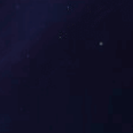
们使用的开发语言也很重要。主流的开发语言如PHP
和Java，各有优势。PHP因其代码简洁，被广泛应用
于大型
网站的开发
，而九游online(中国)的许多网站开
发公司也倾向于使用这种高效语言。
5、网站的域名和服务器选择也是建站过程中的关
键。域名可以根据公司品牌进行选择，如使用品牌首
拼音的缩写。对于访问量较大的网站，可以考虑使用
独立服务器；而对于一般企业网站，虚拟服务器通常
已经足够。九游online(中国)网站开发公司在这方面会
提供专业的建议。
6、了解九游online(中国)
网站开发
公司的售后服务内
容至关重要。这包括网站上线后出现bug时的处理方
式。良好的售后服务能够确保网站长期稳定运行，是
衡量一个网站开发公司是否值得信赖的重要标准。