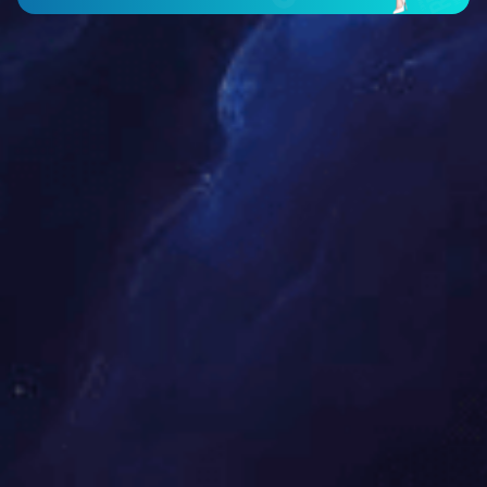
站。确定好网站类型和预算后，可以开始筛选合适的
九游online(中国)网站开发公司。
2、在寻找九游online(中国)网站开发公司时，可以通
过社交平台或搜索引擎进行对比。英铭科技等公司的
网站设计水平，可以直接反映其建站技术。通过浏览
这些公司的网站，可以初步判断他们的专业程度和设
计风格是否符合自己的需求。
3、专业的九游online(中国)网站开发公司，如YCMS
建站
系统，会在沟通中展现出其专业性。他们会帮助
客户梳理建站思路，提供建站知识，解答疑问，并展
现出良好的服务态度。这些都是选择合作伙伴时需要
考虑的重要因素。
4、在选择九游online(中国)网站开发公司时，了解他