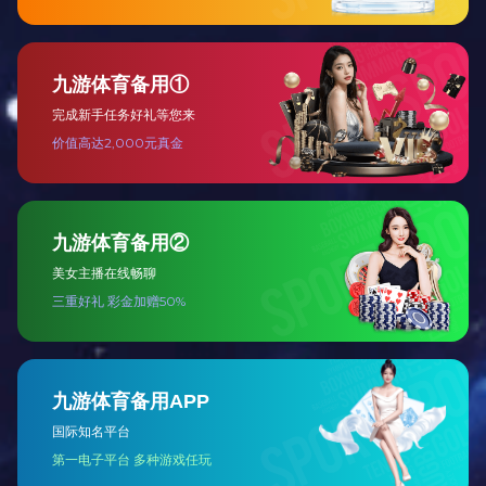
以其良好的口碑在业界获得了广泛认可。
5、服务承诺是衡量九游online(中国)网站开发公司服
务质量的重要标准。比如，售后服务是否到位？技术
支持是否先进？技术的更新是否及时？这些都是选择
九游online(中国)网站开发公司时需要考虑的因素。英
铭科技以其卓越的服务承诺，为客户提供了强有力的
技术支持和保障。
二、九游online(中国)网站开发公司应该怎么选择?
九
游online(中国)网站开发公司的6个选择流程
1、在九游online(中国)，网站开发公司众多，企业在
选择合作伙伴时，首先要明确自己的YCMS建站需
求。比如，零食公司可能需要一个展示产品的品牌网
站，而外贸企业则需要一个能够促进国际交易的外贸