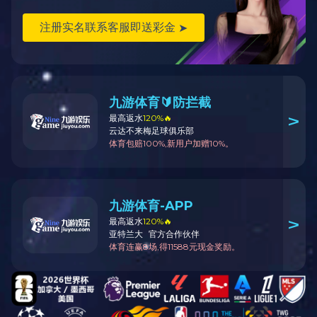
史、资质、案例、口碑和服务承诺。一个优秀的网站
开发公司，不仅需要具备丰富的经验和先进的技术，
还要有良好的口碑和可靠的服务承诺。YCMS网站系
统小编给大家介绍一下九游online(中国)网站开发公司
应该怎么选择?
一、九游online(中国)网站开发公司应该怎么选择?
九
游online(中国)网站开发公司的5个选择方法
1、九游online(中国)网站开发公司的历史沉淀是其价
值的体现。就像考古发现，越古老的文物越珍贵，一
个拥有悠久历史的建站公司积累的经验可能比手机里
的照片还要丰富。YCMS建站系统，作为一家历史悠
久的九游online(中国)网站开发公司，他们的经验和技
术值得信赖。