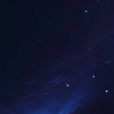
性，能够满足客户的营销需求。
4、程序安全是黄埔网络公司关注的重点。它们
站模板的选择上，黄埔网络公司也注重安全性
5、黄埔网络公司在
网站设计
、开发和运营的全
风险。
YCMS
网站系统
小编提醒大家：以上就是
黄埔网
及自主研发的技术，为客户提供了高质量的网
文章关键词：
黄埔网络公司,网络公司,黄埔网