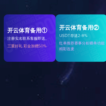
黄埔网络公司哪家好
?（
黄埔网络公司
的5个选
的网站建设解决方案。选择时，应考虑公司的案
公司哪家好?
一、黄埔网络公司哪家好?
黄埔网络公司的5个
1、黄埔网络公司在网站建设领域拥有丰富的经验
设计既美观又实用，满足客户的需求。（YCMS
2、在
网站制作
方面，黄埔网络公司注重细节和