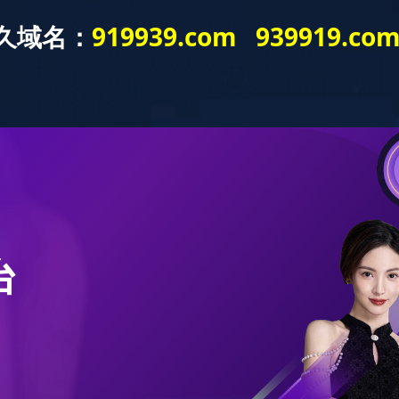
于九游平台
企业网站建设
商城网站建设
网站建设
建站资讯
技是一家集九游online(中国)网站建设,九游online(中国)网站制作,九游
,九游online(中国)做网站,九游online(中国)建网站,九游online
务互联网基础服务的专业互联网公司
游online(中国)网站开发
九游online(中国)做网站
九游online(中国)