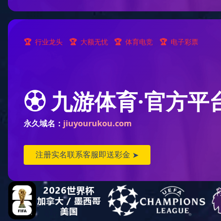
天河网站建
黄埔
发布时间：2024-