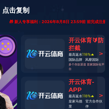
案例
建站资讯
联系方式
自研系统演示
online(中国)网站开发,九
(中国)网站建设,番禺网站建设服
网站设计
九游online(中国)建网站
九游online(中国)网站建设