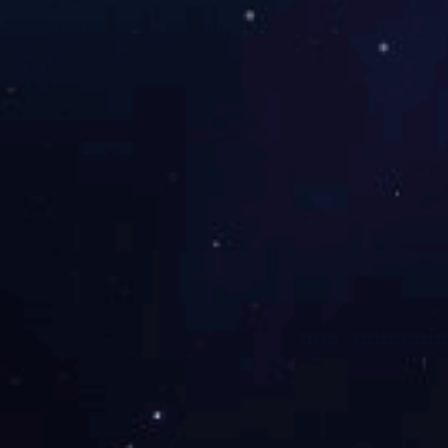
关于九游平台
企业网站建设
商城网站