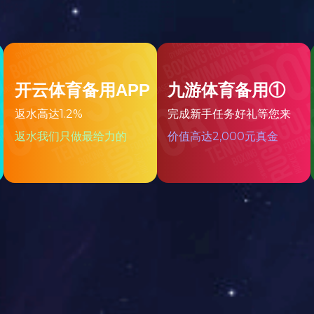
择办法）。黄埔
网络公司
以其专业的网站设计、精细的网
例和服务质量，以确保找到最适合自己需求的合作伙伴。
选择办法
，它们提供从YCMS网站设计到YCMS
网站开发
的全方
）
质量。它们会确保代码规范、功能稳定，并且网站能够适