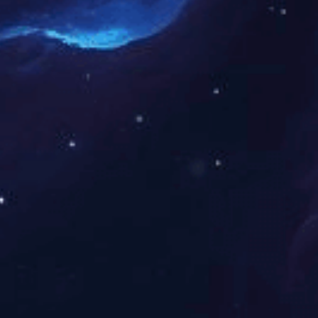
上一篇文章