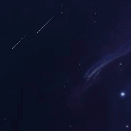
3、网站开发是黄埔网络公司的强项之一。它们
4、选择黄埔网络公司时，不应急于决定。应该
5、黄埔网络公司提供的服务不仅限于
网站设计
二、黄埔网络公司哪家好?
黄埔网络公司的5个
1、黄埔网络公司作为一家长期成立的企业，在
的长期稳定运行。
2、黄埔网络公司的主营业务集中在网站开发和
活力和企业的专业水平，力求为客户提供小而
3、在网站整体规划方面，黄埔网络公司能够充