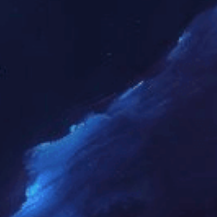
作简便，交流顺畅。
满足你的特定需求。（英铭科技）
稳定运行。
力，还能为客户提供持续的售后服务，确保网站
020-
模较大的企业相比，黄埔网络公司更注重项目的
8232
2722
九游
们的实力和案例证明了在网站整体规划上的专业