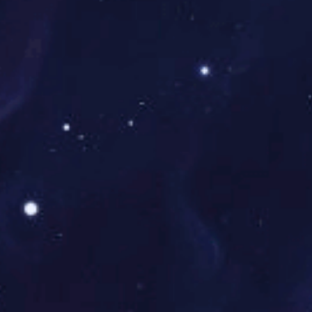
不仅提供后台管理系统，还注重用户交互体验，让网站操
花时间了解它们的YCMS建站成功案例，评估它们是否能
、制作和开发，还包括后期的维护和优化，确保网站长期
选择原则
网站建设领域积累了丰富的经验。它们不仅具备抗风险能
设计上，它们专注于提供专业的
网站建设服务
。与一些规
精的服务。
分考虑客户需求，提供符合企业产品服务的规划方案。它