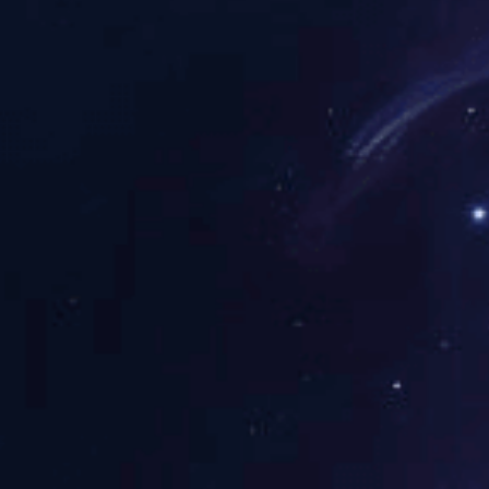
在做网站前能提供专业的策划服务，比如在听
最初的心理需求。这就是因为专业，所以有职
3、做网站收费价格合理
黄埔区
做网站公司
能提供高端网站建设服务，
户百元建站，也不漫天要价恨不得生吞了客户
4、能提供完善周到、及时响应的售后服务
网站做好后，难免存在后期的维护及修改等其
务，时刻陪伴在客户周围，在客户需要售后服
5、核心能力：黄埔区做网站公司能为你提供关
九游平台这些客户为什么要做网站，很简单的