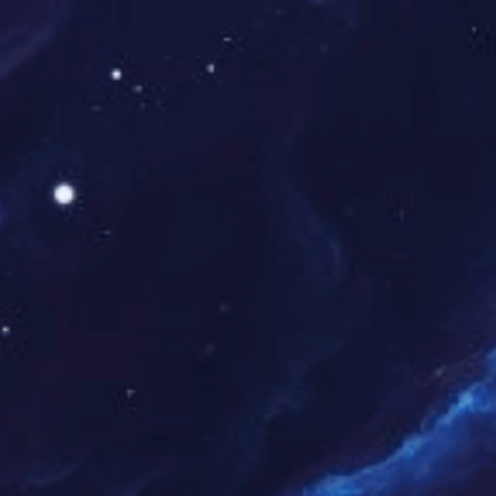
取了您关于网站的构想后，能站在专业角度予以肯定和提
业操守，黄埔区做网站公司本着一切为客户的初心做事情
建站费用自然要收费合理，收费也要专业。怎么样是收费
。
他不可预见的售后服务，有一套完善周到的售后服务体系
务时，第一时间能找到人，网站的问题得到专业如一的解
于网络营销整体的解决方案
理由就是：通过网站，将自己的产品牌、产品、服务输出