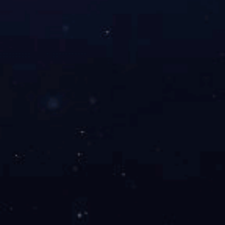
建设
网站建设案例
建站资讯
企业网站建设案例
九游online(中国)网站建
商城网站建设案例
九游online(中国)网站制
手机网站建设案例
九游online(中国)网站开
HTML5/响应式网站
九游online(中国)做网站
功能网站案例
九游online(中国)网站设
九游online(中国)建网站
九游online(中国)网站建
01449号
备案号：
粤ICP备09000282号
中国)网站建设
,
九游online(中国)网站制作
,
九游online(中国)做网站
,
九游online(中国)网站开