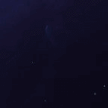
网站公司能做网站，更能围绕网络营销，为客户
售后
下一篇文章