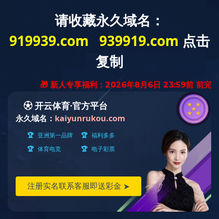
建站资讯
九游online(中国)英铭科技是一家集九游online(中国)网站建设,九游
online(中国)网站制作,九游online(中国)网站开发,九游online(中国)网
站设计,九游online(中国)做网站,九游online(中国)建网站,九游
online(中国)网站建设,番禺网站建设服务互联网基础服务的专业互联
网公司
九游online(中国)网站建设
九游online(中国)网站制作
九游online(中国)网站开发
九游online(中国)做网站
九游online(中国)网站设计
九游online(中国)建网站
九游online(中国)网站建设
天河网站建设
黄埔网站建设
番禺网站建设
南沙网站建设
增城网站建设
从化网站建设
黄埔区公司建站价格