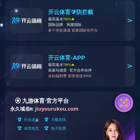
发布时间：2023-02-03 10:25
发布者：admin
浏览次数：691
黄埔区公司建站
的费用是不固定的。 主要是域名的
注册、网站空间购买、
网页制作
、网站的维护，这四
个方面的费用。