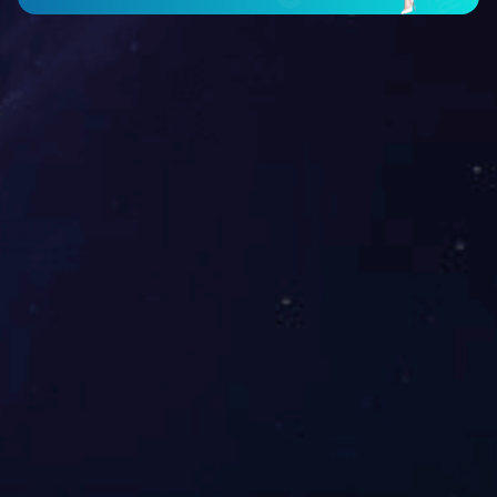
程指引；提供免费备案。
文章关键词：
黄埔区公司建站,黄埔区建站
上一篇文章
下一篇文章
他们成就了英铭
英铭为他们创造价值