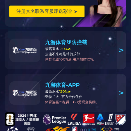
第一，靠前、域名注册的费用。 这个是
黄埔区公司
建站
不可或缺的费用，域名的后缀有很多
种：.com，.net，.cn等等。
第二、网站空间费用。 这个要根据网站的规模进行
选择，如果规模比较小，页面不多的haunted，可以选
择虚拟主机。 如果网站规模稍微大一点，页面也比
较多的话，建议选择VPS主机。 如果是大型网站，网
站页面很多，而且网站流量也很多，那后是购买服务
器。 网站的空间各大商家的报价都不一样，而且相
差太大。 推荐使用国内的知名空间商，不建议选择
便宜的，因为稳定安全性没有保证。 空间的费用主
要看空间商的知名度，以及空间的大小。
第三、黄埔区
公司建站
的费用。 这个预算弹性比较