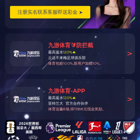
司的一个营销渠道。那么企业公司如何搭建一个网站
呢？下面给大家展示目前一个常见的
黄埔区网站搭建
方法。
一、申请域名
搭建网站
之前九游平台需要有一个域名，当然也可以
在完成黄埔区网站搭建后再申请。域名是访问网站的
一个地址。域名可以在域名服务商网站上申请就可以
了。在其他渠道申请也可以，不过需要鉴别网站的合
法性，以免被骗哦。
二、黄埔区网站搭建
如何搭建一个网站的方式有很多种，比较简单的是花
钱找外包去搭建，不过可能费用上会有点高。现在常