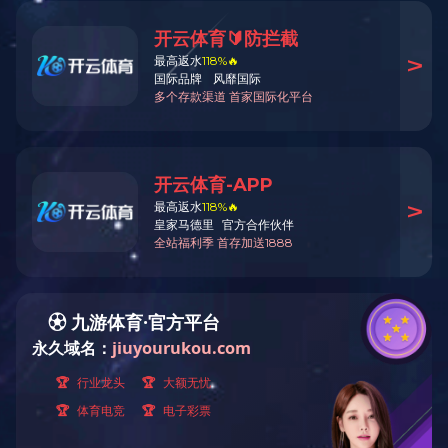
发布时间：2023-01-30 09:43
发布者：admin
浏览次数：776
如何搭建一个网站呢？很多企业公司都会搭建一个属
于自己的网站，在网站上放产品信息、服务信息，好
让互联网上的客户找到他们，所以说网站也是企业公