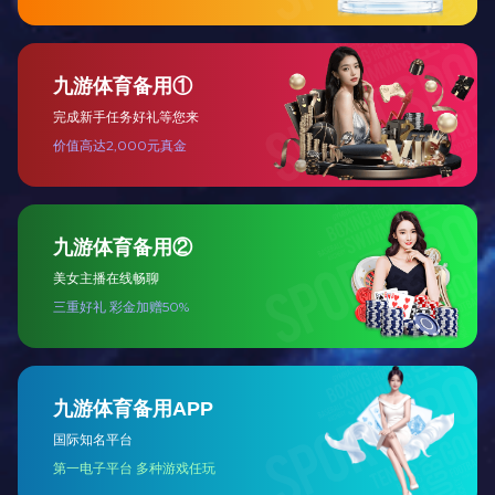
有人以为做网站，需要自己开发程序和设计网页模
板，其实是完全没有必要的，你可以找到市面上许多
种能满足你黄埔区制作网站需求的、开源且免费的黄
埔区制作网站程序，同时基于你选择的黄埔区制作网
站程序本身，你也能找到适合的网页模板，如果实在
找不到合适的网页模板，再去考虑设计网页，但是自
己设计网页对新手来说几乎是不现实的事情，这个时
候，你可以尝试学习仿站，也可以找有经验的网页设
计师帮助你设计网页或者仿站。
最后，满足了以上步骤，就可以绑定域名，开通网站
了，开通网站以后，记得要及时的在网站上设置栏目
和发布内容哟！
第二种黄埔区制作网站方式：基于有丰富成品网站模