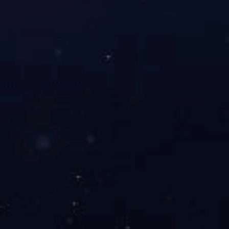
*请认真填写需求信息，英铭会在24小时内与您取得联系。
返回顶部