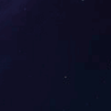
作网站方式，我当然推荐第一种，从SEO优化，从个
性化网页，从功能体验等等方面都优于第二种黄埔区
制作网站方式。但是第二种黄埔区制作网站方式，为
何也是主流的黄埔区制作网站方式呢？只因为它操作
起来特别简单，用户考虑的问题不多，再加上有丰富
的
企业网站
模板库，反而很适合自助黄埔区制作网站
平台去推销给那些急需黄埔区制作网站的企业用户。
文章关键词：
黄埔区制作网站,黄埔区网站制作
上一篇文章
下一篇文章
他们成就了英铭
英铭为他们创造价值