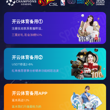
如果做一个个人的博客网站，预期达到每天三四百人
的日访问量，选择一台最低配置的服务器就足够啦。
另外购买服务器要选择国内、中国香港和国外三个区
域，购买中国香港和国外的服务器不需要网站域名备
案。
第三步：网站域名备案
如果你刚好选择了国内的服务器就需要给网站域名备
案了，不备案的网站是没有办法上线的，而备案的流
程并不复杂，但是由于各地的政策不同，备案审核的
时间在3——15天之间，需要提交准备备案，避免错
过网站上线时机。
第四步：选择网站程序和网页模板