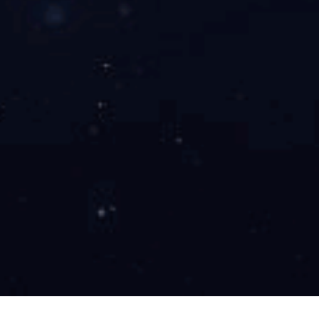
*请认真填写需求信息，英铭会在24小时内与您取得联系。
返回顶部
WebDesign ©2008 Corporation 九游平台版权所有
粤公网安备 44010602001449号
备案号：
粤ICP备09000282号
开云体育（中国）官方网站
|
中欧平台
|
开云在线开户_开云(中国)
|
开云
电子入口_开云(中国)
|
开云手机注册_开云（中国）
|
九游体育在线（中
国）唯一官方网站
|
华体会登入
|
九游(NINE GAME)体育·官方网站
|
米
电话联系
手机联系
QQ联系