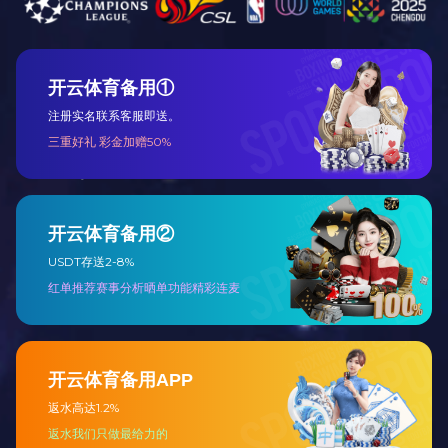
希望除了首页外，最希望别人点击进入的一些页面或
想要别人了解的一些信息。
2、有意义的跳转
有意义的跳转，是
网站建设
历程中很难掌握的一
栏，判断跳转是否有意义并不是件容易的事情，尤其
是众口难调的访客，其实九游平台可以站在自己的角
度出发，如何去做跳转页面，或者选择是否做跳转页
面，要思量许多因素，例如现在的网站状态的盛行，
是单页面照旧层级页面，照旧频道组合页，网站越发
倾向于单页面形式，所以跳转是在首页完成的，使用
了标签跳转的简朴方式，实现了访客点击之后直接会
见到网站内容。
跳转的意义是嫁接在客户需求之上的，有些黄埔
区网站设计页面可能基础不需要跳转， 如果是为了