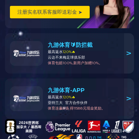
起就能产生美的，要科学的配色、字体大小搭配、布
局合理才能产出优秀的作品。很多设计师都是半路出
家，为了生计中途转行去做了设计，他们没有经过专
业的培训，没有经过理论的系统学习，所以做出的东
西总是有所欠缺。
下面，九游平台分享一下几个黄埔区
网站设计
中要注
意的小技巧。
1、实用的导航条
网站主导航位于网站最上面，通常网站的主导航
主要包括网站的首页和产品栏目及各个单页面的导入
链接。方便用户以最快，最简单的到达不同的网页!
同时也方便用户一目了然的发现网站的主要信息，而
不用费力的寻找!一般情况下，导航上的栏目或单页
面，是这个网站中最主要的、必不可少的内容，也是