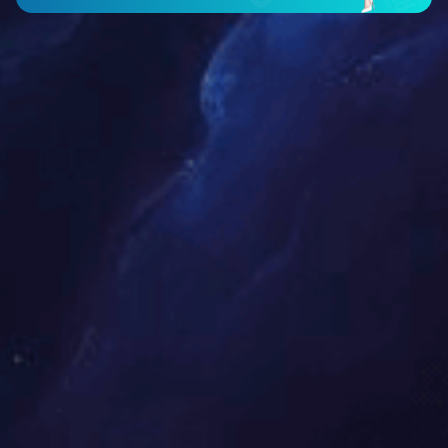
4、站内搜索功效的选择
站内搜索是一个增强用户体验的功效，特别是当
文章开始逐渐增多时，几十篇文章也许还好，访客并
不会以为从中寻找到有用的信息很是的困难，可是一
旦文章开始增多，上千甚至上万篇的时候，就需要有
搜索功效满足用户的需求了， 用户如何从网站上获
取到想要的信息，搜索功效必不行少。
5、侧栏导航的重要性
侧栏导航并不是所有的网站都需要的，如果网站
不是单页面的形式泛起，首页不是很长，页面可能不
需要侧栏导航，如果是首页相当的长，当客户会见的
时候就需要侧栏导航增强访客的利便水平了，好的侧
栏导航作用比牢靠的主导航作用更大，不是所有的客