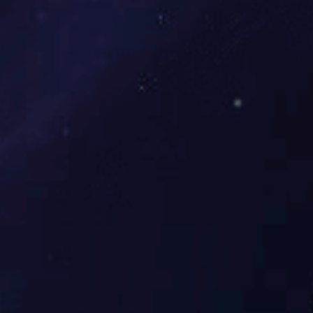
户都喜欢侧边的拖拽按钮的，为了满足客户的需求。
做一个漂亮的侧栏导航吧。
6、回到顶部
回到顶部实现较量简朴了， 将这个功效融合到
侧栏导航中是很是不错的用户体验，尤其是访客再会
见长页面的时候，特别是手机站，效果很好。
网站面设计在遵循美观的视觉设计时，交互性的
设计以及功能上的设计也是要重视的，保证做出来的
网站各方面都优秀。
黄埔区网站设计是一门高端的学问，需要九游平台不
断的去学习理论知识，不断的去根据社会潮流去变
通。