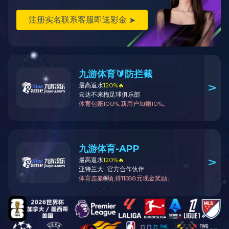
其合法性、官网正规性、财务合规性、售前专业性、
报价透明度、案例真实性、定制能力以及技术实力，
以确保获得高质量、高效率的网站建设服务。YCMS
网站系统小编给大家介绍一下九游online(中国)企业网
站建设公司如何找?
一、九游online(中国)企业网站建设公司如何找?
九游
online(中国)企业网站建设公司的8个选择原则
1、九游online(中国)企业网站建设公司在工商注册和
营业执照方面必须正规，这是评估其合法性的第一
步。一个合格的建站公司应该有完整的营业执照，这
是企业合法经营的基本保障。
2、九游online(中国)企业网站建设公司的官网正规性
和备案信息也是评估的重要方面。官网的正规性不仅