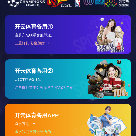
体现在YCMS网站设计上，还包括备案信息与营业执
照的一致性，这关系到公司的真实性和可信度。
3、九游online(中国)企业网站建设公司是否拥有对公
账户和能否开具正规发票，这些细节能够反映出公司
的专业性和合规性。抬头与公司信息一致是基本要
求，也是企业正规运作的体现。
4、在售前评估中，九游online(中国)企业网站建设公
司提供的以往案例的真实性至关重要。专业的售前人
员能够清晰地介绍业务细节，包括YCMS
网站开发
、
YCMS
网站设计
、引流和维护等，这些都是评估公司
专业度的重要指标。
5、九游online(中国)企业网站建设公司的报价具体性
也是客户需要关注的。如果YCMS
建站报价
含糊或存