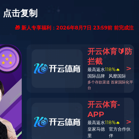
案例
建站资讯
联系方式
自研系统演示
online(中国)网站开发,九
(中国)网站建设,番禺网站建设服
网站设计
九游online(中国)建网站
九游online(中国)网站建设