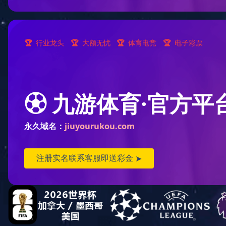
天河网站建
发布时间：2025-