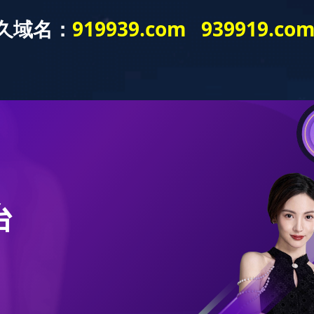
于九游平台
企业网站建设
商城网站建设
网站建设
建站资讯
技是一家集九游online(中国)网站建设,九游online(中国)网站制作,九游
,九游online(中国)做网站,九游online(中国)建网站,九游online
务互联网基础服务的专业互联网公司
游online(中国)网站开发
九游online(中国)做网站
九游online(中国)