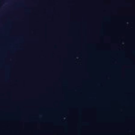
建设
网站建设案例
建站资讯