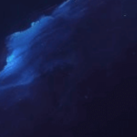
力的内容呈现方式，能给用户带来更好的网站浏览体验。
020-
8232
分的字体应用到网页上。比如说，大字体能吸引读者的注
2722
九游
online(中
返回
制作
中必须考虑色彩是否融合了品牌标识的应用。包括
国)总部
顶部
长沙
售后