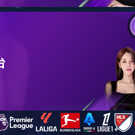
设
黄埔网站建设
番禺网站建设
南沙网站建设
增城网站建设
游online(中国)网页制作有效的网页设计
08-23 03:30
发布者：admin
浏览次数：