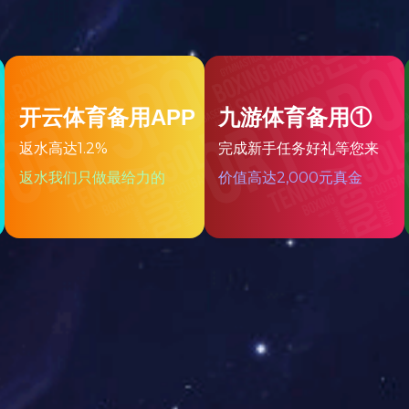
是要遵循最新趋势，以至于不被淘汰。网页设计是根据企业想要给
网页设计，九游online(中国)网页制作对提升企业互联网品
网页设计的基础。
背景可选择三种基本方式之一：内容和正文背景是分层的，内
的可读性。内容背景作为网页背景，这些网页设计方面是构建所有