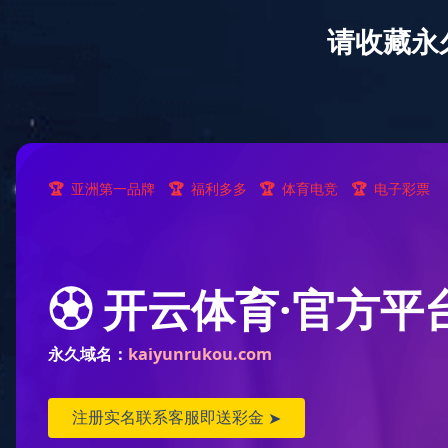
首页
关
九游online(中国)英铭科
游online(中国)网站设计
九游online(中国)网站建设
九游online(中国)网站制作
九