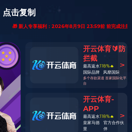
案例
建站资讯
联系方式
自研系统演示
online(中国)网站开发,九
(中国)网站建设,番禺网站建设服
网站设计
九游online(中国)建网站
九游online(中国)网站建设