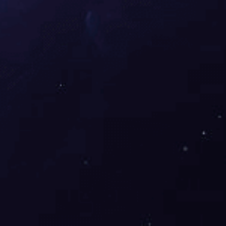
下一篇文章