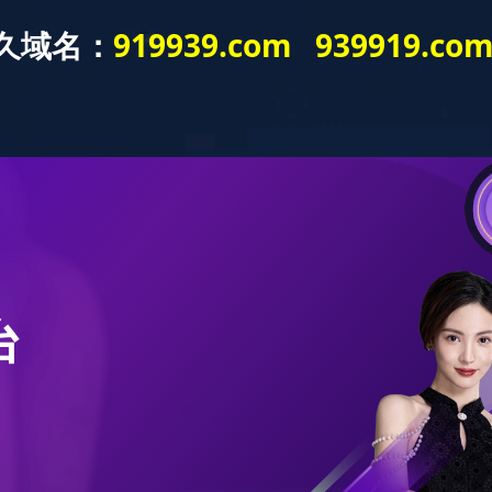
于九游平台
企业网站建设
商城网站建设
网站建设
建站资讯
技是一家集九游online(中国)网站建设,九游online(中国)网站制作,九游
,九游online(中国)做网站,九游online(中国)建网站,九游online
务互联网基础服务的专业互联网公司
游online(中国)网站开发
九游online(中国)做网站
九游online(中国)