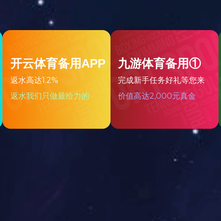
配色方法）。从化
网站建设
应注重色彩对比、图文布局、
站。YCMS网站系统小编给大家介绍一下从化网站建设如
个配色方法
关重要，YCMS建站系统通过智能配色方案，确保了文字
，这样可以迅速吸引用户的注意力，提高网站的吸引力和
中，YCMS网站系统通过精确的对齐工具，确保了页面元