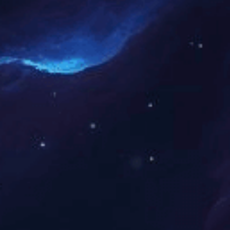
上一篇文章