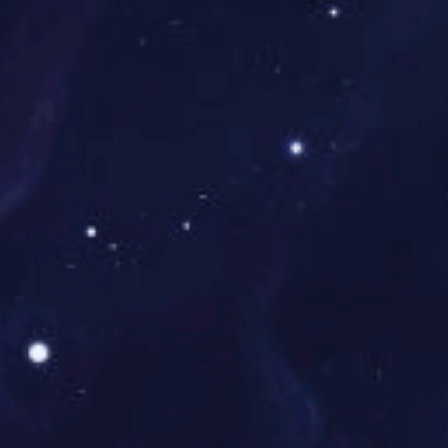
后期的颜色搭配，英铭科技的YCMS系统提供了灵活的颜
击至关重要，从化网站建设应利用YCMS建站系统的色
良好的沟通，以确保设计效果符合客户的期望和品牌形象
个配色技巧
色彩不仅能够吸引用户的注意，还能传达出企业的精神和
的鲜艳色彩，而中老年人则可能更倾向于稳重的色调。
个企业选择的色彩应该与其核心价值和特点相吻合。例如
得到了很好的体现。
激发不同的情绪反应。在从化网站建设时，YCMS网站