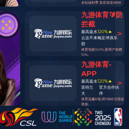
从化网站建设
色方法）
307