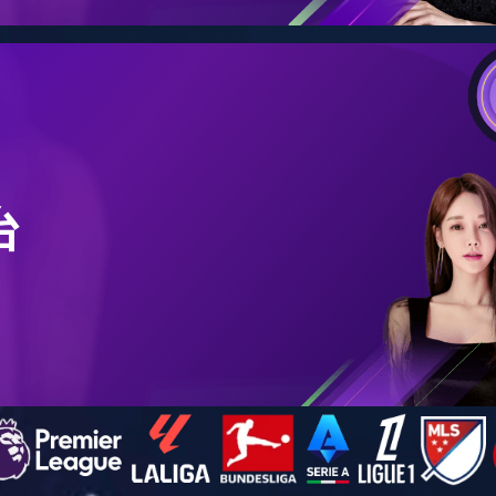
设
黄埔网站建设
番禺网站建设
南沙网站建设
增城网站建设
站建设如何配色?（从化网站建设的6个配
08-17 09:38
发布者：admin
浏览次数：2