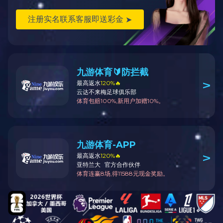
视用户体验，简洁明了的设计能吸引用户，提升网站
价值。YCMS网站系统小编给大家介绍一下从化手机
网站搭建要怎么做？
一、从化手机网站搭建要怎么做？
从化手机网站搭建
的4个注意事项
1、在从化手机网站搭建过程中，关键的一步是
（YCMS建站系统）全站规划。手机网页的设计需要
简洁明了，突出核心内容，方便用户浏览。从
(YCMS)
手机站制作
方案入手，考虑网站结构、界面
设计、文案提炼等因素，确保用户快速找到所需信
息。
2、选择手机域名是至关重要的。域名直接关系到推
广效果，应选择与品牌相关的.com域名，易记且与公