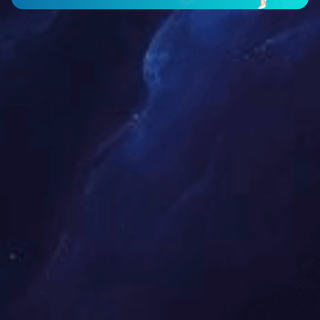
解，同时利用视频、音频、滑块等多样化内容形式，
直观传递企业信息。(YCMS建站系统)专注于打造信
息丰富、用户友好的企业网站设计。
2、惊人的视觉设计在从化企业网站设计中至关重
要。清晰的视觉布局、正确的配色方案、生动的动画
以及引人注目的图像和视觉元素，都能让企业网站更
加吸引人。(英铭科技)致力于为从化企业提供视觉冲
击力强、独具特色的网站设计。
3、简单明了的导航对于从化企业
网站设计
非常重
要。选择合适的导航类型，清晰展示菜单结构，并使
导航选项易于理解和自然，有助于访客轻松浏览网站
内容。
4、在从化
企业网站设计
中，清晰的号召性按钮也扮