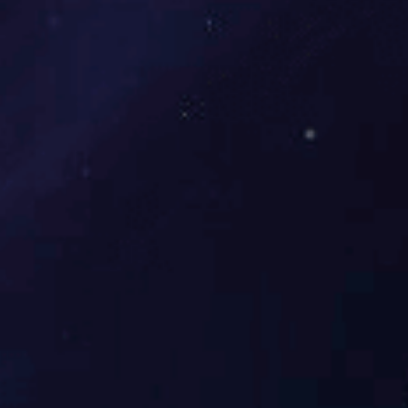
演重要角色。制作有说服力的文本行，创建引人注目
的CTA按钮，鼓励访客采取行动，提升交互体验。
(YCMS网站系统)提供优秀的按钮设计功能，帮助企
业网站实现更高的转化率。
5、移动友好是现代从化企业网站设计的必备特性。
确保网站在不同设备上能够流畅展示，特别是在手机
和平板等移动设备上，以满足不同用户的访问需求。
6、SEO在
从化企业网站设计
中扮演着关键角色。通
过合理的SEO策略，可以提高网站在搜索引擎上的排
名，增加曝光和流量，为企业带来更多商机和潜在客
户。(英铭)致力于为从化企业打造符合SEO标准的网
站设计，助力企业在线业务增长。
YCMS
网站系统
小编提醒大家：以上就是
从化企业网