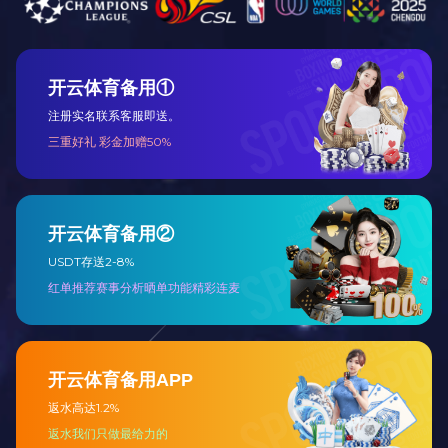
是不可或缺的部分。清晰的公司目标和积极的企业文
化有助于塑造企业形象，吸引更多潜在客户。
3、产品介绍和优势是从化企业网站设计的重点之
一。通过清晰的产品介绍和突出的竞争优势，可以帮
助客户更好地了解企业产品，提高产品知名度及销售
额。(YCMS建站系统)提供专业的产品展示功能，助
力企业展示产品优势。
4、及时更新公司最新消息和公告是增加网站互动性
和吸引力的有效途径。通过发布公司动态和公告，让
用户了解企业的最新动向，建立更紧密的联系。
5、在从化企业网站设计中，公司联系方式必不可
少。清晰明了的联系方式有助于客户与企业取得联
系，促进沟通和合作。(英铭)致力于为从化企业提供