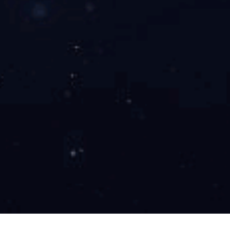
*请认真填写需求信息，英铭会在24小时内与您取得联系。
返回顶部