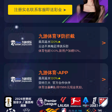
告、联系方式、社交媒体信息以及其他独特细节都是
关键。这些元素共同构成了一个完整的企业形象，有
助于吸引客户、提升品牌知名度和销售业绩。YCMS
网站系统小编给大家介绍一下从化企业网站设计有哪
些好方法？
一、从化企业网站设计有哪些好方法？
从化企业网站
设计的7个内容版块
1、从化企业网站设计关注公司简介是至关重要的。
优秀的公司简介能够向访客传达公司的核心价值和独
特性，为公司树立良好形象。(英铭科技)专注打造符
合从化企业特色的网站设计，致力于展示企业的独特
魅力。
2、在进行从化企业网站设计时，公司目标和文化也